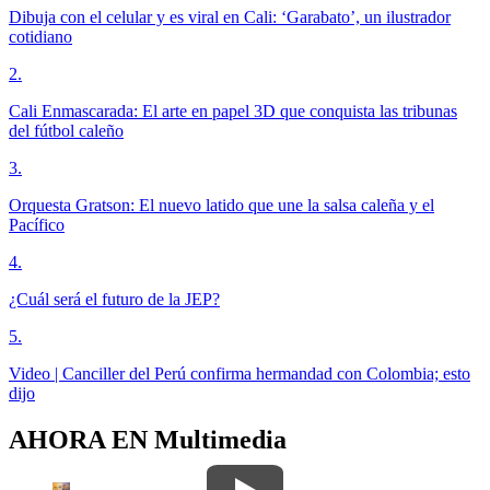
Dibuja con el celular y es viral en Cali: ‘Garabato’, un ilustrador
cotidiano
2
.
Cali Enmascarada: El arte en papel 3D que conquista las tribunas
del fútbol caleño
3
.
Orquesta Gratson: El nuevo latido que une la salsa caleña y el
Pacífico
4
.
¿Cuál será el futuro de la JEP?
5
.
Video | Canciller del Perú confirma hermandad con Colombia; esto
dijo
AHORA EN
Multimedia