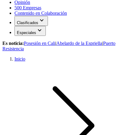
Opinión
500 Empresas
Contenido en Colaboración
expand_more
Clasificados
expand_more
Especiales
Es noticia:
Posesión en Cali
|
Abelardo de la Espriella
|
Puerto
Resistencia
Inicio