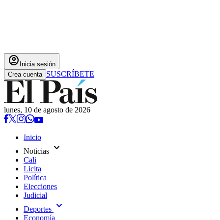
account_circle
Inicia sesión
SUSCRÍBETE
Crea cuenta
lunes, 10 de agosto de 2026
Inicio
expand_more
Noticias
Cali
Licita
Política
Elecciones
Judicial
expand_more
Deportes
Economía