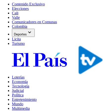
Contenido Exclusivo
Elecciones
Cali
Valle
Comunicadores en Comunas
Colombia
expand_more
Deportes
Licita
Turismo
Loterías
Economía
Tecnología
Judicial
Política
Entretenimiento
Mundo
Multimedia