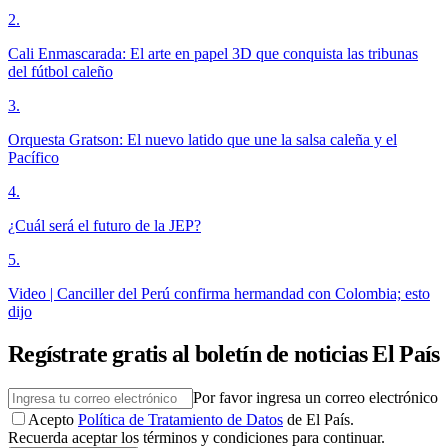
2
.
Cali Enmascarada: El arte en papel 3D que conquista las tribunas
del fútbol caleño
3
.
Orquesta Gratson: El nuevo latido que une la salsa caleña y el
Pacífico
4
.
¿Cuál será el futuro de la JEP?
5
.
Video | Canciller del Perú confirma hermandad con Colombia; esto
dijo
Regístrate gratis al boletín de noticias El País
Por favor ingresa un correo electrónico
Acepto
Política de Tratamiento de Datos
de El País.
Recuerda aceptar los términos y condiciones para continuar.