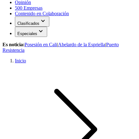
Opinión
500 Empresas
Contenido en Colaboración
expand_more
Clasificados
expand_more
Especiales
Es noticia:
Posesión en Cali
|
Abelardo de la Espriella
|
Puerto
Resistencia
Inicio