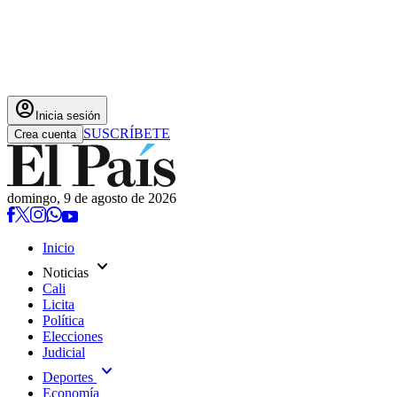
account_circle
Inicia sesión
SUSCRÍBETE
Crea cuenta
domingo, 9 de agosto de 2026
Inicio
expand_more
Noticias
Cali
Licita
Política
Elecciones
Judicial
expand_more
Deportes
Economía