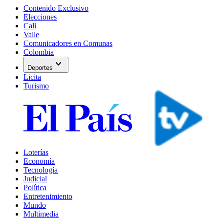
Contenido Exclusivo
Elecciones
Cali
Valle
Comunicadores en Comunas
Colombia
expand_more
Deportes
Licita
Turismo
Loterías
Economía
Tecnología
Judicial
Política
Entretenimiento
Mundo
Multimedia