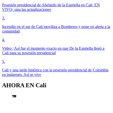
Posesión presidencial de Abelardo de la Espriella en Cali, EN
VIVO; siga las actualizaciones
3
.
Incendio en el sur de Cali moviliza a Bomberos y pone en alerta a la
comunidad
4
.
Video | Así fue el momento exacto en que De la Espriella llegó a
Cali para su posesión presidencial
5
.
Cali y una tarde histórica con la posesión presidencial de Colombia
en imágenes. Así se vive
AHORA EN
Cali