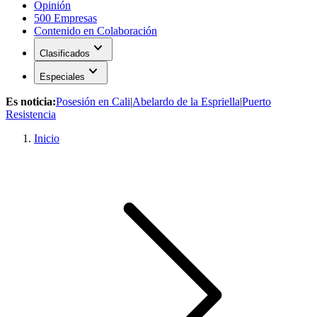
Opinión
500 Empresas
Contenido en Colaboración
expand_more
Clasificados
expand_more
Especiales
Es noticia:
Posesión en Cali
|
Abelardo de la Espriella
|
Puerto
Resistencia
Inicio