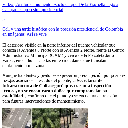
Video | Así fue el momento exacto en que De la Espriella llegó a
Cali para su posesión presidencial
5
.
Cali y una tarde histórica con la posesión presidencial de Colombia
en imágenes. Así se vive
El deterioro visible en la parte inferior del puente vehicular que
conecta la Avenida 8 Norte con la Avenida 2 Norte, frente al Centro
Administrativo Municipal (CAM) y cerca de la Plazoleta Jairo
Varela, encendió las alertas entre ciudadanos que transitan
diariamente por la zona.
Aunque habitantes y peatones expresaron preocupación por posibles
riesgos asociados al estado del puente,
la Secretaría de
Infraestructura de Cali aseguró que, tras una inspección
técnica, no se encontraron daños que comprometan su
estabilidad
y confirmó que el punto ya se encuentra en revisión
para futuras intervenciones de mantenimiento.