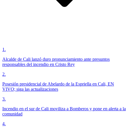
1
.
Alcalde de Cali lanzó duro pronunciamiento ante presuntos
responsables del incendio en Cristo Rey
2
.
Posesión presidencial de Abelardo de la Espriella en Cali, EN
VIVO; siga las actualizaciones
3
.
Incendio en el sur de Cali moviliza a Bomberos y pone en alerta a la
comunidad
4
.