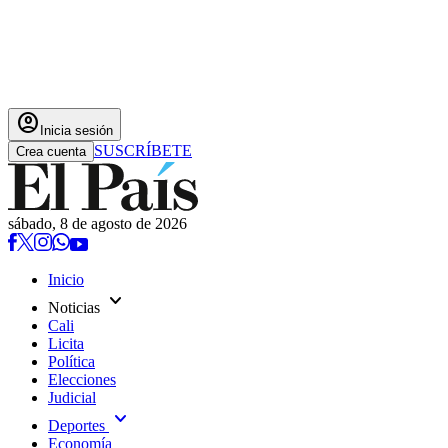
account_circle
Inicia sesión
SUSCRÍBETE
Crea cuenta
sábado, 8 de agosto de 2026
Inicio
expand_more
Noticias
Cali
Licita
Política
Elecciones
Judicial
expand_more
Deportes
Economía