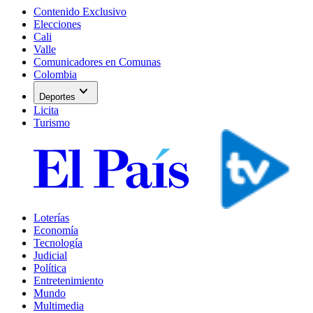
Contenido Exclusivo
Elecciones
Cali
Valle
Comunicadores en Comunas
Colombia
expand_more
Deportes
Licita
Turismo
Loterías
Economía
Tecnología
Judicial
Política
Entretenimiento
Mundo
Multimedia