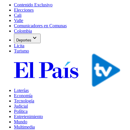
Contenido Exclusivo
Elecciones
Cali
Valle
Comunicadores en Comunas
Colombia
expand_more
Deportes
Licita
Turismo
Loterías
Economía
Tecnología
Judicial
Política
Entretenimiento
Mundo
Multimedia