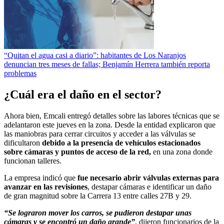
“Quitan el agua casi a diario”: habitantes de Los Naranjos
denuncian tres meses de fallas; Benjamín Herrera también reporta
problemas
¿Cuál era el daño en el sector?
Ahora bien, Emcali entregó detalles sobre las labores técnicas que se
adelantaron este jueves en la zona. Desde la entidad explicaron que
las maniobras para cerrar circuitos y acceder a las válvulas se
dificultaron
debido a la presencia de vehículos estacionados
sobre cámaras y puntos de acceso de la red,
en una zona donde
funcionan talleres.
La empresa indicó que
fue necesario abrir válvulas externas para
avanzar en las revisiones
, destapar cámaras e identificar un daño
de gran magnitud sobre la Carrera 13 entre calles 27B y 29.
“Se lograron mover los carros, se pudieron destapar unas
cámaras y se encontró un daño grande”
, dijeron funcionarios de la