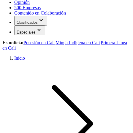
Opinión
500 Empresas
Contenido en Colaboración
expand_more
Clasificados
expand_more
Especiales
Es noticia:
Posesión en Cali
|
Minga Indígena en Cali
|
Primera Linea
en Cali
Inicio