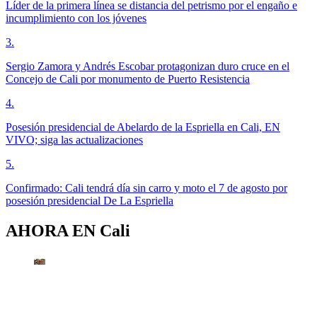
Líder de la primera línea se distancia del petrismo por el engaño e
incumplimiento con los jóvenes
3
.
Sergio Zamora y Andrés Escobar protagonizan duro cruce en el
Concejo de Cali por monumento de Puerto Resistencia
4
.
Posesión presidencial de Abelardo de la Espriella en Cali, EN
VIVO; siga las actualizaciones
5
.
Confirmado: Cali tendrá día sin carro y moto el 7 de agosto por
posesión presidencial De La Espriella
AHORA EN
Cali