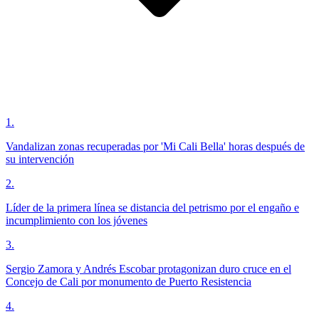
1
.
Vandalizan zonas recuperadas por 'Mi Cali Bella' horas después de
su intervención
2
.
Líder de la primera línea se distancia del petrismo por el engaño e
incumplimiento con los jóvenes
3
.
Sergio Zamora y Andrés Escobar protagonizan duro cruce en el
Concejo de Cali por monumento de Puerto Resistencia
4
.