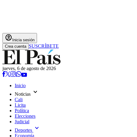
account_circle
Inicia sesión
SUSCRÍBETE
Crea cuenta
jueves, 6 de agosto de 2026
Inicio
expand_more
Noticias
Cali
Licita
Política
Elecciones
Judicial
expand_more
Deportes
Economía